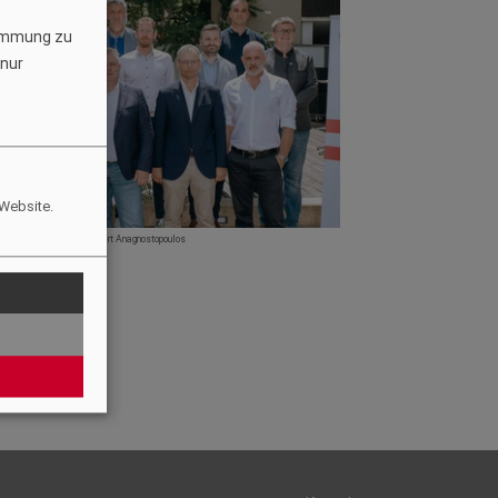
timmung zu
 nur
 Website.
Robert Anagnostopoulos