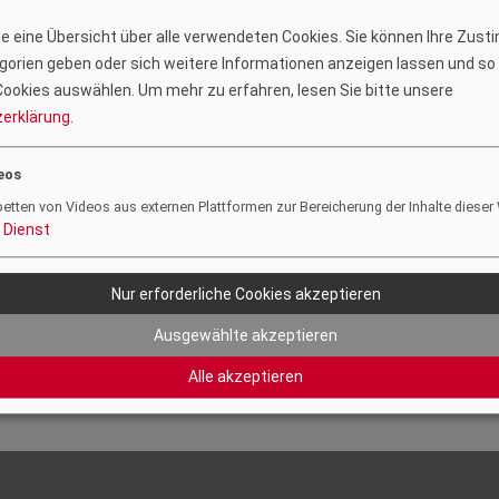
Vorstandsmitglieder
Sie eine Übersicht über alle verwendeten Cookies. Sie können Ihre Zus
Dipl.-Ing. Valentin Battisti
orien geben oder sich weitere Informationen anzeigen lassen und so
DDipl.-Ing. Paul Brünner
ookies auswählen.
Um mehr zu erfahren, lesen Sie bitte unsere
Dipl.-Ing. Philipp Clement
erklärung
.
Dipl.-Ing. Karl Deininger, MBA
Dipl.-Ing. Philipp Falke
eos
Dipl.-Ing. Dietmar Glatz
betten von Videos aus externen Plattformen zur Bereicherung der Inhalte dieser
Dipl.-Ing. Petra Göbl
Dienst
Dipl.-Ing. Julius Hübner, BSc
Dipl.-Ing. Herbert Mühlburger, BSc
Dipl.-Ing. Valentin Schuster
Nur erforderliche Cookies akzeptieren
Dipl.-Ing. Peter Skalicki-Weixelberger
Ausgewählte akzeptieren
Dipl.-Ing. Helmut Wackenreuther
Dipl.-Ing. Dr.techn. Michael Werkl
Alle akzeptieren