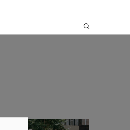
Suche
er version