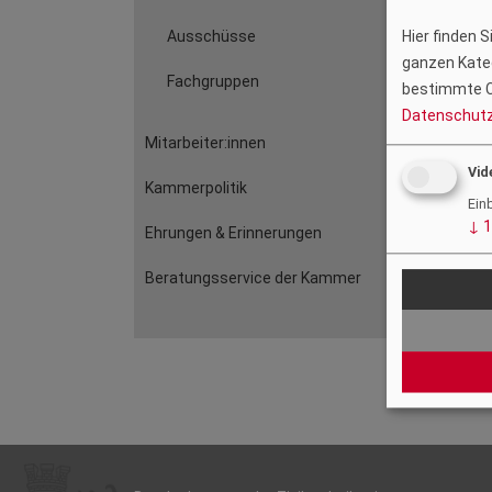
Ausschüsse
Hier finden 
ganzen Kateg
Fachgruppen
bestimmte C
Datenschutz
Mitarbeiter:innen
Vid
Kammerpolitik
Ein
↓
1
Ehrungen & Erinnerungen
Beratungsservice der Kammer