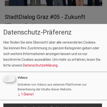
StadtDialog Graz #05 - Zukunft
Klimaschutz
Datenschutz-Präferenz
12.07.2023
| Fotos: The Schubidu Quartet
Der fünfte Grazer StadtDialog fand am 4. Juli 2023 im Haus der
Hier finden Sie eine Übersicht über alle verwendeten Cookies.
Architektur statt und lockte zahlreiche Interessierte an.
Sie können Ihre Zustimmung zu ganzen Kategorien geben oder
Angesichts des sommerlichen…
sich weitere Informationen anzeigen lassen und so nur
bestimmte Cookies auswählen.
Um mehr zu erfahren, lesen Sie
Weiterlesen
bitte unsere
Datenschutzerklärung
.
Videos
Einbetten von Videos aus externen Plattformen zur
Bereicherung der Inhalte dieser Website.
↓
1
Dienst