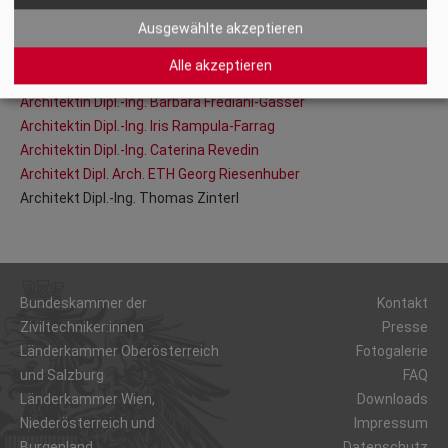
Architekt Dipl.-Ing. Rainer Wührer
Ausgewählte akzeptieren
Kooptierte Vorstandsmitglieder
Alle akzeptieren
Architektin Dipl.-Ing. Barbara Frediani-Gasser
Architektin Dipl.-Ing. Iris Rampula-Farrag
Architektin Dipl.-Ing. Caterina Revedin
Architekt Dipl. Arch. ETH Georg Riesenhuber
Architekt Dipl.-Ing. Thomas Zinterl
Bundeskammer der
Kontakt
Ziviltechniker:innen
Presse
Länderkammer Oberösterreich
Fotogalerie
und Salzburg
FAQ
Länderkammer Wien,
Downloads
Niederösterreich und
Impressum
Burgenland
Datenschutz