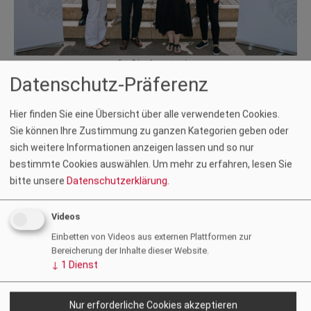
Foto: Robert Anagnostopoulos
Vorstandsmitglieder
Datenschutz-Präferenz
Vorsitzender
Hier finden Sie eine Übersicht über alle verwendeten Cookies.
Architekt Dipl.-Ing. Uwe Schwarz
Sie können Ihre Zustimmung zu ganzen Kategorien geben oder
sich weitere Informationen anzeigen lassen und so nur
Stv. Vorsitzende
bestimmte Cookies auswählen.
Um mehr zu erfahren, lesen Sie
Architektin Dipl.-Ing. Eva Maria Hierzer
bitte unsere
Datenschutzerklärung
.
Vorstandsmitglieder
Architekt Dipl.-Ing. Gerhard Kopeinig
Videos
Architektin Dipl.-Ing. Nina Kuess
Einbetten von Videos aus externen Plattformen zur
Architekt Dipl.-Ing. Gernot Kupfer
Bereicherung der Inhalte dieser Website.
Architektin Dipl.-Ing. Stefanie Murero
↓
1
Dienst
Architektin Dipl.-Ing. Theresa Reisenhofer
Architekt Dipl.-Ing. Gerhard Springer
Architekt Dipl.-Ing. Dominik Weißenegger
Nur erforderliche Cookies akzeptieren