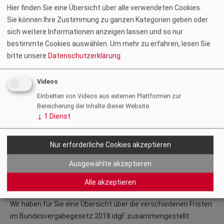
Neue EU-Schwellenwerte ab 1.1.2024
Hier finden Sie eine Übersicht über alle verwendeten Cookies.
Sie können Ihre Zustimmung zu ganzen Kategorien geben oder
Die von der Europäischen Kommission festgesetzten
sich weitere Informationen anzeigen lassen und so nur
Schwellenwerte für Auftragsvergabeverfahren ab 1. Jänner
bestimmte Cookies auswählen.
Um mehr zu erfahren, lesen Sie
2024 finden Sie
hier
.
bitte unsere
Datenschutzerklärung
.
€ 5.582.000,- für Konzessionen
€ 221.000,- für Dienst- und Lieferaufträge sonstige:r
Videos
öffentliche:r Auftraggeber:in
Einbetten von Videos aus externen Plattformen zur
€ 143.000,- für Dienst- und Lieferaufträge oberer und
Bereicherung der Inhalte dieser Website.
oberster undesbehörden
↓
1
Dienst
€ 443.000,- für Dienst- und Lieferaufträge von
Sektorenauftraggeber:innen
Nur erforderliche Cookies akzeptieren
€ 443.000,- für Dienst- und Lieferaufträge im
Verteidigungsbereich
Ausgewählte akzeptieren
Fristen in Vergabeverfahren
Alle akzeptieren
Wir haben für Sie eine Übersicht über die verschiedenen Fristen
im Bundesvergabegesetz 2018 idgF. zusammengestellt.