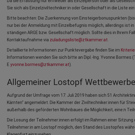
Da die Erfassung nur entweder als Einzelperson oder als Gesellsch
Sie sich als Einzelziviltechniker:in oder Gesellschaft in die Liste ei
Bitte beachten: Die Zuerkennung von Einsteigerbonuspunkten (bis
nur bei der Anmeldung mit Einzelbefugnis möglich, allerdings ist 
ständigen ARGE bzw. Gesellschaft möglich. Sollte dies in Ihrem Fal
Kontaktaufnahme via
zuladungsliste@ztkammer.at
.
Detaillierte Informationen zur Punktevergabe finden Sie im
Kriteri
Informationen wenden Sie sich bitte an Dipl.-Ing. Yvonne Bormes (T
E
yvonne.bormes@ztkammer.at
).
Allgemeiner Lostopf Wettbewerbe
Aufgrund der Umfrage vom 17. Juli 2019 haben sich 51 Architektin
Kärnten" angemeldet. Die Kammer der Ziviltechniker:innen für Ste
außerhalb des geförderten Wohnbaues die Möglichkeit, eine:n Teil
Die Losung der Teilnehmer:innen erfolgt im Rahmen einer Sitzun
Teilnehmer:in am Lostopf möglich, den Stand des Lostopfes währe
Klagenfurt einzusehen.