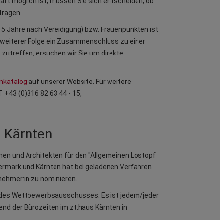
aft möglich ist, müssen Sie sich entscheiden, ob
ntragen.
 5 Jahre nach Vereidigung) bzw. Frauenpunkten ist
in weiterer Folge ein Zusammenschluss zu einer
l zutreffen, ersuchen wir Sie um direkte
enkatalog
auf unserer Website. Für weitere
 +43 (0)316 82 63 44 - 15,
 Kärnten
nen und Architekten für den "Allgemeinen Lostopf
iermark und Kärnten hat bei geladenen Verfahren
nehmer:in zu nominieren.
g des Wettbewerbsausschusses. Es ist jedem/jeder
nd der Bürozeiten im zt:haus Kärnten in