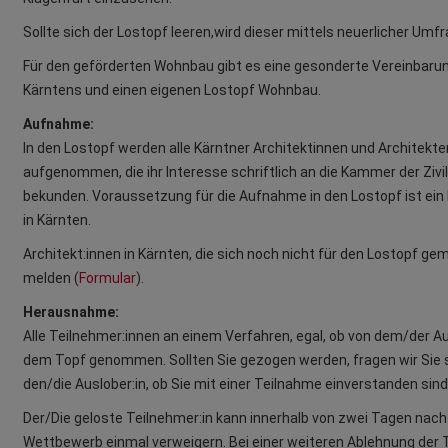
Sollte sich der Lostopf leeren,wird dieser mittels neuerlicher Umfr
Für den geförderten Wohnbau gibt es eine gesonderte Vereinbar
Kärntens und einen eigenen Lostopf Wohnbau.
Aufnahme:
In den Lostopf werden alle Kärntner Architektinnen und Architekt
aufgenommen, die ihr Interesse schriftlich an die Kammer der Zivi
bekunden. Voraussetzung für die Aufnahme in den Lostopf ist ein 
in Kärnten.
Architekt:innen in Kärnten, die sich noch nicht für den Lostopf ge
melden (
Formular
).
Herausnahme:
Alle Teilnehmer:innen an einem Verfahren, egal, ob von dem/der 
dem Topf genommen. Sollten Sie gezogen werden, fragen wir Sie s
den/die Auslober:in, ob Sie mit einer Teilnahme einverstanden sind
Der/Die geloste Teilnehmer:in kann innerhalb von zwei Tagen na
Wettbewerb einmal verweigern. Bei einer weiteren Ablehnung der