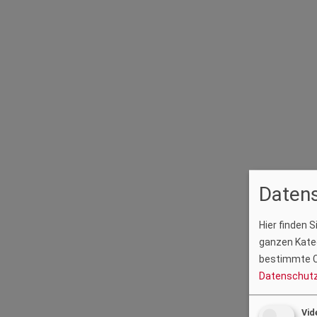
Datens
Hier finden 
ganzen Kateg
bestimmte C
Datenschutz
Vid