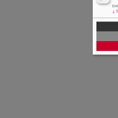
Ein
↓
1