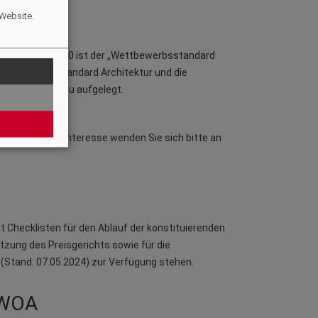
 Website.
us dem Jahr 2000 ist der „Wettbewerbsstandard
n Wettbewerbsstandard Architektur und die
rbeitet und neu aufgelegt.
erfügung. Bei Interesse wenden Sie sich bitte an
t Checklisten für den Ablauf der konstituierenden
tzung des Preisgerichts sowie für die
(Stand: 07.05.2024) zur Verfügung stehen.
t WOA