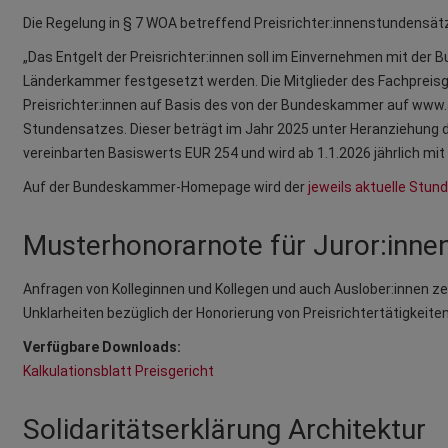
Die Regelung in § 7 WOA betreffend Preisrichter:innenstundensätze
„Das Entgelt der Preisrichter:innen soll im Einvernehmen mit de
Länderkammer festgesetzt werden. Die Mitglieder des Fachpreisgeri
Preisrichter:innen auf Basis des von der Bundeskammer auf www.
Stundensatzes. Dieser beträgt im Jahr 2025 unter Heranziehung d
vereinbarten Basiswerts EUR 254 und wird ab 1.1.2026 jährlich mit 
Auf der Bundeskammer-Homepage wird der
jeweils aktuelle Stun
Musterhonorarnote für Juror:innen
Anfragen von Kolleginnen und Kollegen und auch Auslober:innen ze
Unklarheiten bezüglich der Honorierung von Preisrichtertätigkeit
Verfügbare Downloads:
Kalkulationsblatt Preisgericht
Solidaritätserklärung Architektur