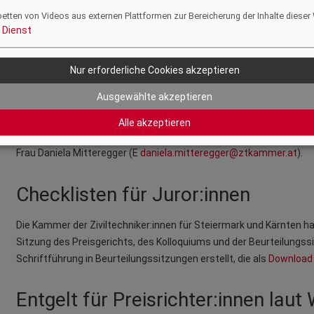
betten von Videos aus externen Plattformen zur Bereicherung der Inhalte dieser
WSA/WOA neu
Dienst
Die Nachfolgepublikation der Wettbewerbsordnung Architektur a
Nur erforderliche Cookies akzeptieren
Architektur - WSA 2010“. Sie gliedert sich in zwei Abschnitte, de
Wettbewerbsordnung Architektur. Dieser wurde im Jahr 2022 übera
Ausgewählte akzeptieren
Informationen dazu finden Sie
hier
.
Alle akzeptieren
Gerne stehen Ihnen auch gedruckte Versionen der Broschüre zur V
Frau Daniela Mitteregger (E
daniela.mitteregger@ztkammer.at
).
Checklisten für Juror:innen
Die Kammer der Ziviltechniker:innen für Steiermark und Kärnten ha
Sitzung des Preisgerichts, des Kolloquiums und der Beurteilungssi
Schriftführung in Beurteilungssitzungen erstellt, die als
Download
Entgelt für Preisrichter:innen lau