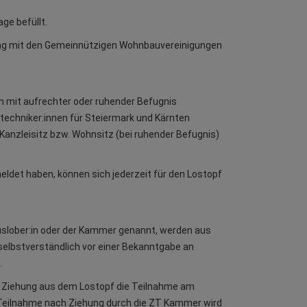
age befüllt.
ung mit den Gemeinnützigen Wohnbauvereinigungen
en mit aufrechter oder ruhender Befugnis
ltechniker:innen für Steiermark und Kärnten
Kanzleisitz bzw. Wohnsitz (bei ruhender Befugnis)
meldet haben, können sich jederzeit für den Lostopf
Auslober:in oder der Kammer genannt, werden aus
elbstverständlich vor einer Bekanntgabe an
.
ch Ziehung aus dem Lostopf die Teilnahme am
 Teilnahme nach Ziehung durch die ZT Kammer wird