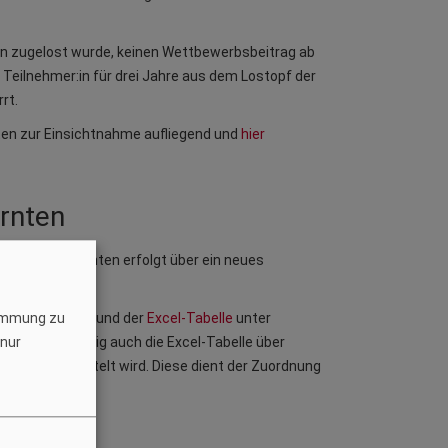
ren zugelost wurde, keinen Wettbewerbsbeitrag ab
r Teilnehmer:in für drei Jahre aus dem Lostopf der
rt.
nten zur Einsichtnahme aufliegend und
hier
rnten
werben in Kärnten erfolgt über ein neues
ittels
Formular
und der
Excel-Tabelle
unter
timmung zu
wenn gleichzeitig auch die Excel-Tabelle über
 nur
 Datei übermittelt wird. Diese dient der Zuordnung
alalog
.