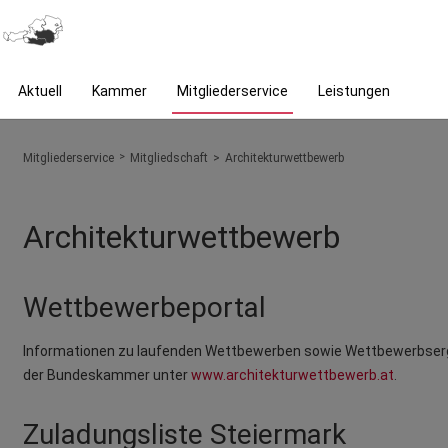
Aktuell
Kammer
Mitgliederservice
Leistungen
You are here:
Mitgliederservice
Mitgliedschaft
Architekturwettbewerb
Architekturwettbewerb
Wettbewerbeportal
Informationen zu laufenden Wettbewerben sowie Wettbewerbserg
der Bundeskammer unter
www.architekturwettbewerb.at
.
Zuladungsliste Steiermark