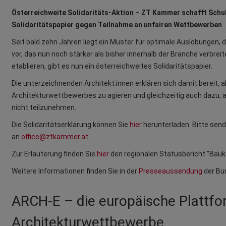
Österreichweite Solidaritäts-Aktion – ZT Kammer schafft Schu
Solidaritätspapier gegen Teilnahme an unfairen Wettbewerben
Seit bald zehn Jahren liegt ein Muster für optimale Auslobungen
vor, das nun noch stärker als bisher innerhalb der Branche verbre
etablieren, gibt es nun ein österreichweites Solidaritätspapier.
Die unterzeichnenden Architekt:innen erklären sich damit bereit, a
Architekturwettbewerbes zu agieren und gleichzeitig auch dazu, a
nicht teilzunehmen.
Die Solidaritätserklärung können Sie
hier
herunterladen. Bitte send
an
office@ztkammer.at
.
Zur Erläuterung finden Sie
hier
den regionalen Statusbericht "Bauku
Weitere Informationen finden Sie in der
Presseaussendung
der Bu
ARCH-E – die europäische Plattfo
Architekturwettbewerbe