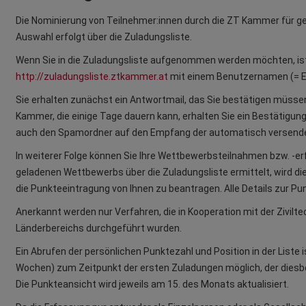
Die Nominierung von Teilnehmer:innen durch die ZT Kammer für g
Auswahl erfolgt über die Zuladungsliste.
Wenn Sie in die Zuladungsliste aufgenommen werden möchten, ist e
http://zuladungsliste.ztkammer.at
mit einem Benutzernamen (= Em
Sie erhalten zunächst ein Antwortmail, das Sie bestätigen müsse
Kammer, die einige Tage dauern kann, erhalten Sie ein Bestätigungs
auch den Spamordner auf den Empfang der automatisch versende
In weiterer Folge können Sie Ihre Wettbewerbsteilnahmen bzw. -erf
geladenen Wettbewerbs über die Zuladungsliste ermittelt, wird di
die Punkteeintragung von Ihnen zu beantragen. Alle Details zur Pu
Anerkannt werden nur Verfahren, die in Kooperation mit der Zivilt
Länderbereichs durchgeführt wurden.
Ein Abrufen der persönlichen Punktezahl und Position in der Liste i
Wochen) zum Zeitpunkt der ersten Zuladungen möglich, der diesbe
Die Punkteansicht wird jeweils am 15. des Monats aktualisiert.