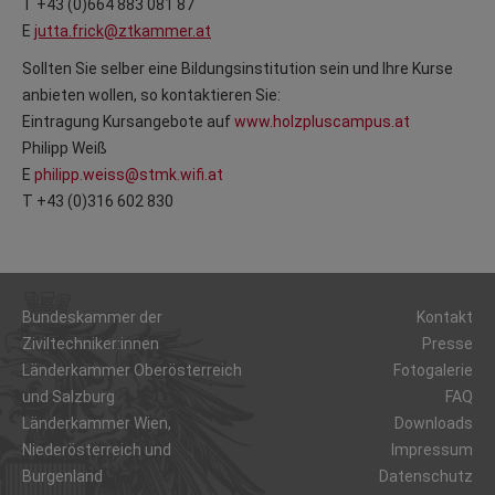
T +43 (0)664 883 081 87
E
jutta.frick@ztkammer.at
Sollten Sie selber eine Bildungsinstitution sein und Ihre Kurse
anbieten wollen, so kontaktieren Sie:
Eintragung Kursangebote auf
www.holzpluscampus.at
Philipp Weiß
E
philipp.weiss@stmk.wifi.at
T +43 (0)316 602 830
Bundeskammer der
Kontakt
Ziviltechniker:innen
Presse
Länderkammer Oberösterreich
Fotogalerie
und Salzburg
FAQ
Länderkammer Wien,
Downloads
Niederösterreich und
Impressum
Burgenland
Datenschutz