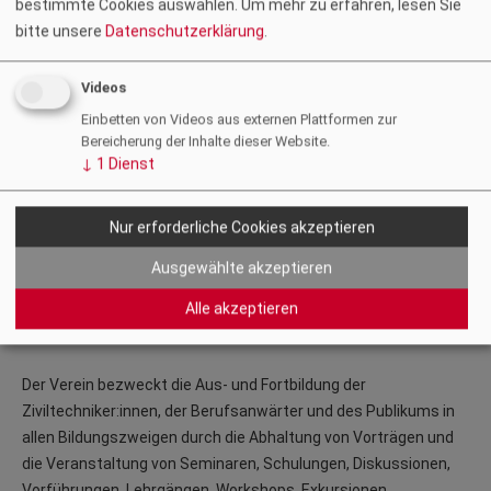
bestimmte Cookies auswählen.
Um mehr zu erfahren, lesen Sie
bitte unsere
Datenschutzerklärung
.
Videos
ZT-Forum für Ausbildung und
Einbetten von Videos aus externen Plattformen zur
Berufsförderung
Bereicherung der Inhalte dieser Website.
↓
1
Dienst
Interessante Veranstaltungen für Ziviltechnikerinnen und
Ziviltechniker finden Sie auf der
ZT-Forum-Website
.
Nur erforderliche Cookies akzeptieren
Das Ziviltechniker-Forum für Ausbildung und Berufsförderung
Ausgewählte akzeptieren
ist ein Verein mit Sitz in Graz, welcher von der Kammer der
Ziviltechniker:innen für Steiermark und Kärnten im Jahre 1984
Alle akzeptieren
gegründet wurde.
Der Verein bezweckt die Aus- und Fortbildung der
Ziviltechniker:innen, der Berufsanwärter und des Publikums in
allen Bildungszweigen durch die Abhaltung von Vorträgen und
die Veranstaltung von Seminaren, Schulungen, Diskussionen,
Vorführungen, Lehrgängen, Workshops, Exkursionen,