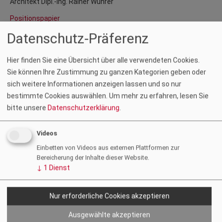
Architekt Dipl.-Ing. Rainer Wührer
Positionspapier
Datenschutz-Präferenz
Ressort Digitalisierung
Hier finden Sie eine Übersicht über alle verwendeten Cookies.
Mitglieder
Sie können Ihre Zustimmung zu ganzen Kategorien geben oder
Architekt Dipl.-Ing. Dr.techn. Martin Emmerer
sich weitere Informationen anzeigen lassen und so nur
Architekt Dipl.-Ing. Martin Gruber (Stv. Vorsitz)
bestimmte Cookies auswählen.
Um mehr zu erfahren, lesen Sie
Dipl.-Ing. Josef Moser
bitte unsere
Datenschutzerklärung
.
Dipl.-Ing. Herbert Mühlburger, BSc
Dipl.-Ing. Valentin Schuster
Architekt Dipl.-Ing. Uwe Schwarz
Videos
Dipl.-Ing. Peter Skalicki-Weixelberger (Vorsitz)
Einbetten von Videos aus externen Plattformen zur
Dipl.-Ing. Gustav Spener
Bereicherung der Inhalte dieser Website.
↓
1
Dienst
Architekt Dipl.-Ing. Rainer Wührer
BK ZT-Folder Unabhängigkeit in IT
Nur erforderliche Cookies akzeptieren
Ressort Öffentlichkeitsarbeit
Ausgewählte akzeptieren