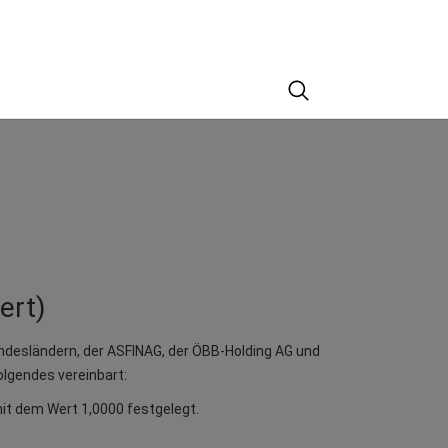
Suche
ert)
esländern, der ASFINAG, der ÖBB-Holding AG und
lgendes vereinbart:
it dem Wert 1,0000 festgelegt.