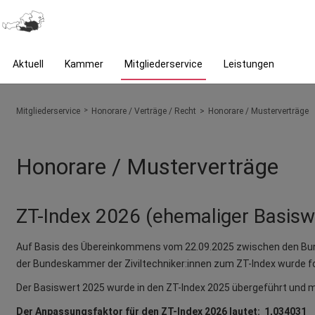
Aktuell
Kammer
Mitgliederservice
Leistungen
You are here:
Mitgliederservice
Honorare / Verträge / Recht
Honorare / Musterverträge
Honorare / Musterverträge
ZT-Index 2026 (ehemaliger Basisw
Auf Basis des Übereinkommens vom 22.09.2025 zwischen den Bund
der Bundeskammer der Ziviltechniker:innen zum ZT-Index wurde fo
Der Basiswert 2025 wurde in den ZT-Index 2025 übergeführt und m
Der Anpassungsfaktor für den ZT-Index 2026 lautet: 1,034031