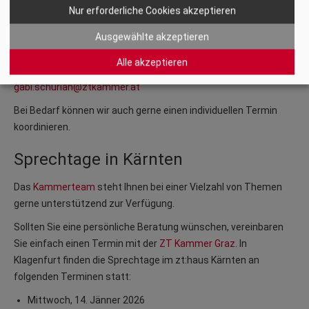
Ort: Kammer der Ziviltechniker:innen, Bahnhofstraße 24, 9020
Nur erforderliche Cookies akzeptieren
Klagenfurt
Ausgewählte akzeptieren
Zeit: jeweils von
15.00 bis 17.00 Uhr
Anmeldung und weitere Informationen:
Alle akzeptieren
Gabriele Schurian, T +43 (0)463 51 12 05, E
gabi.schurian@ztkammer.at
Bei Bedarf können wir auch gerne einen individuellen Termin
koordinieren.
Sprechtage in Kärnten
Das
Kammerteam
steht Ihnen bei einer Vielzahl von Themen
gerne unterstützend zur Verfügung.
Sollten Sie eine persönliche Beratung wünschen, vereinbaren
Sie einfach einen Termin mit der
ZT Kammer Graz
. In
Klagenfurt finden die Sprechtage im zt:haus Kärnten an
folgenden Terminen statt:
Mittwoch, 14. Jänner 2026