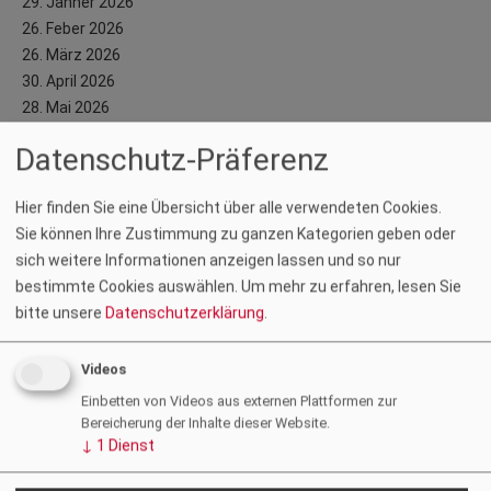
29. Jänner 2026
26. Feber 2026
26. März 2026
30. April 2026
28. Mai 2026
25. Juni 2026
Datenschutz-Präferenz
Juli und August Sommerpause
24. September 2026
Hier finden Sie eine Übersicht über alle verwendeten Cookies.
29. Oktober 2026
Sie können Ihre Zustimmung zu ganzen Kategorien geben oder
26. November 2026
sich weitere Informationen anzeigen lassen und so nur
Graz:
bestimmte Cookies auswählen.
Um mehr zu erfahren, lesen Sie
Ort: Kammer der Ziviltechniker:innen, Schönaugasse 7/I, 8010
bitte unsere
Datenschutzerklärung
.
Graz
Zeit:
jeweils 17.00 bis 19.00 Uhr
Videos
Anmeldung und weitere Informationen:
Einbetten von Videos aus externen Plattformen zur
Daniela Mitteregger, T +43 (0)316 82 63 44 - 23, E
Bereicherung der Inhalte dieser Website.
daniela.mitteregger@ztkammer.at
↓
1
Dienst
Klagenfurt: