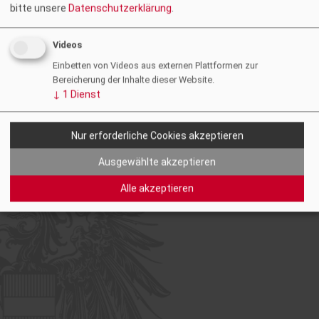
bitte unsere
Datenschutzerklärung
.
Videos
Einbetten von Videos aus externen Plattformen zur
Bereicherung der Inhalte dieser Website.
↓
1
Dienst
Foto: Anna Zora
Nur erforderliche Cookies akzeptieren
Ausgewählte akzeptieren
Alle akzeptieren
© 2026 Ziviltechniker:innen
Facebook
Instagram
LinkedIn
YouTube
Steiermark & Kärnten