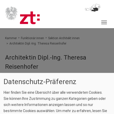
Skip
to
main
content
You are here:
Kammer
Funktionär:innen
Sektion Architekt:innen
Architektin Dipl.-Ing. Theresa Reisenhofer
Architektin Dipl.-Ing. Theresa
Reisenhofer
Show larger version
Datenschutz-Präferenz
Hier finden Sie eine Übersicht über alle verwendeten Cookies.
Sie können Ihre Zustimmung zu ganzen Kategorien geben oder
sich weitere Informationen anzeigen lassen und so nur
bestimmte Cookies auswählen.
Um mehr zu erfahren, lesen Sie