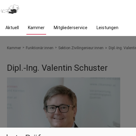
Aktuell
Kammer
Mitgliederservice
Leistungen
You are here:
Kammer
Funktionär:innen
Sektion Zivilingenieur:innen
Dipl.-Ing. Valent
Dipl.-Ing. Valentin Schuster
Show larger version