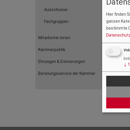
Datens
Ausschüsse
Hier finden 
ganzen Kateg
Fachgruppen
bestimmte C
Datenschutz
Mitarbeiter:innen
Kammerpolitik
Vid
Ein
Ehrungen & Erinnerungen
↓
1
Beratungsservice der Kammer