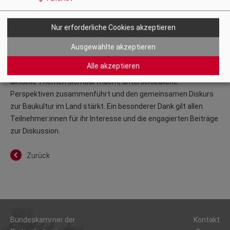
Lehre.
Im anschließenden Austausch knüpften die Teilnehmer:innen
Nur erforderliche Cookies akzeptieren
an die Impulse an, brachten Erfahrungen aus der Praxis ein und
Ausgewählte akzeptieren
diskutierten weitere Fragestellungen zur Baukultur in Kärnten.
Alle akzeptieren
Mit dem zt:Baukulturtreff wird ein Format etabliert, das
aktuelle Themen sichtbar macht, unterschiedliche
Perspektiven zusammenführt und den gemeinsamen Diskurs
zur Baukultur im Land stärkt. Ein besonderer Dank gilt allen
Teilnehmer:innen für ihr Interesse und die engagierten Beiträge
zur Diskussion.
Zurück
Bundeskammer der
Kontakt