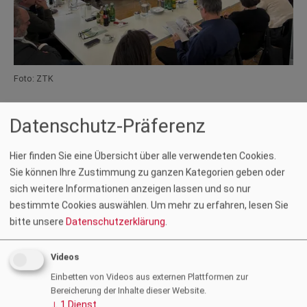
Foto: ZTK
Am 11. März 2026 fand im
zt:
haus in Klagenfurt der zweite
Datenschutz-Präferenz
zt:Baukulturtreff Kärnten statt. Das Format bringt
Baukulturschaffende aus Planung, Verwaltung, Lehre und
Hier finden Sie eine Übersicht über alle verwendeten Cookies.
Baukulturinitiativen zusammen und bietet Raum für Austausch
Sie können Ihre Zustimmung zu ganzen Kategorien geben oder
und Vernetzung rund um aktuelle Themen der Baukultur.
sich weitere Informationen anzeigen lassen und so nur
Nach der Begrüßung durch Vizepräsidentin
Barbara Frediani-
bestimmte Cookies auswählen.
Um mehr zu erfahren, lesen Sie
Gasser
gaben zwei Kurzimpulse Einblick in aktuelle
bitte unsere
Datenschutzerklärung
.
Entwicklungen:
Sabine Polesnig
, Leiterin der Fachlichen
Raumordnung des Amtes der Kärntner Landesregierung, stellte
Videos
die Regionalen Entwicklungsleitbilder vor.
Wolfgang Grillitsch
,
Einbetten von Videos aus externen Plattformen zur
Leiter des Studiengangs Architektur an der Fachhochschule
Bereicherung der Inhalte dieser Website.
Kärnten, sprach über das Thema Ortskernstärkung in der
↓
1
Dienst