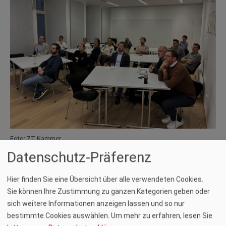
Foto: ZT Kammer
Datenschutz-Präferenz
Am 9. Oktober 2025 fand in der ZT Kammer Graz in gemütlicher
Atmosphäre das neunte zt:Newcomer‑Treffen statt. Die
Hier finden Sie eine Übersicht über alle verwendeten Cookies.
Veranstaltung widmete sich diesmal der Wirtschafts‑ und
Sie können Ihre Zustimmung zu ganzen Kategorien geben oder
Tourismusentwicklung der Stadt Graz. Die beiden
sich weitere Informationen anzeigen lassen und so nur
Referentinnen
Diana Materi
und
Angelika Kaufmann
lieferten
bestimmte Cookies auswählen.
Um mehr zu erfahren, lesen Sie