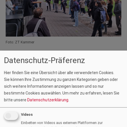
Foto: ZT Kammer
Auf Einladung der ZT-new:comer bot das zt:Frühlingsfest in
Datenschutz-Präferenz
Kärnten am 16. Mai 2025 eine wertvolle Gelegenheit zum
Austausch und Netzwerken. Besonders erfreulich war der
Hier finden Sie eine Übersicht über alle verwendeten Cookies.
Besuch der über 30-köpfigen Delegation aus Nova Gorica, die
Sie können Ihre Zustimmung zu ganzen Kategorien geben oder
mit ihren internationalen Impulsen die Veranstaltung belebte.
sich weitere Informationen anzeigen lassen und so nur
Ein herzliches Dankeschön an alle Beteiligten und zt:Gäste für
bestimmte Cookies auswählen.
Um mehr zu erfahren, lesen Sie
diese gelungene Veranstaltung – sowie an das
bitte unsere
Datenschutzerklärung
.
Organisationsteam der ZT-new:comer für die Initiative und an
das Architektur Haus Kärnten für die Gastfreundschaft und die
Videos
Möglichkeit, die Veranstaltung in ihren Räumlichkeiten
Einbetten von Videos aus externen Plattformen zur
durchzuführen.