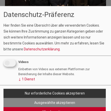
Datenschutz-Präferenz
Hier finden Sie eine Übersicht über alle verwendeten Cookies.
Foto: C. Knauder
Sie können Ihre Zustimmung zu ganzen Kategorien geben oder
sich weitere Informationen anzeigen lassen und so nur
Beim Tag der Kärntner Bauwirtschaft am 26. Februar 2026 an
bestimmte Cookies auswählen.
Um mehr zu erfahren, lesen Sie
der FH Kärnten in Villach trafen sich rund 350 Vertreter:innen
bitte unsere
Datenschutzerklärung
.
der Branche zum Austausch über aktuelle Entwicklungen und
Zukunftsthemen der Bauwirtschaft.
Videos
Zivilingenieur:innen und Architekt:innen begleiteten die vom
Einbetten von Videos aus externen Plattformen zur
ÖIAV Süd organisierte Veranstaltung. Präsident Gustav Spener
Bereicherung der Inhalte dieser Website.
↓
1
Dienst
begrüßte die Teilnehmer:innen und nutzte die Gelegenheit am
Podium mit Vertreter:innen aus Wirtschaft und Studierenden
zu Themen wie Digitalisierung, nachhaltigem Bauen und neuen
Nur erforderliche Cookies akzeptieren
Formen der Zusammenarbeit in Dialog zu treten.
Ausgewählte akzeptieren
Den ausführlichen Nachbericht des Veranstalters finden Sie