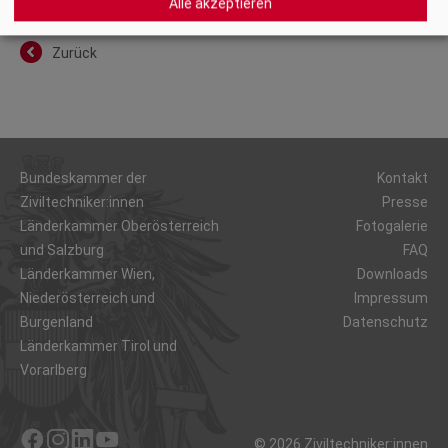
Alle akzeptieren
hier
.
Zurück
Bundeskammer der
Kontakt
Ziviltechniker:innen
Presse
Länderkammer Oberösterreich
Fotogalerie
und Salzburg
FAQ
Länderkammer Wien,
Downloads
Niederösterreich und
Impressum
Burgenland
Datenschutz
Länderkammer Tirol und
Vorarlberg
© 2026 Ziviltechniker:innen