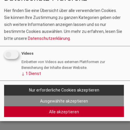
Hier finden Sie eine Übersicht über alle verwendeten Cookies.
Sie können Ihre Zustimmung zu ganzen Kategorien geben oder
sich weitere Informationen anzeigen lassen und so nur
Foto: Benjamin Gasser, Der Grazer
bestimmte Cookies auswählen.
Um mehr zu erfahren, lesen Sie
bitte unsere
Datenschutzerklärung
.
Anfang November fand im San Pietro ein Pressegespräch mit
dem „Grazer“ statt. Präsident
Gustav Spener
und der
Videos
stellvertretende Vorsitzende der Sektion Architekt:innen
Einbetten von Videos aus externen Plattformen zur
Rainer Wührer
diskutierten mit Vertreter:innen der steirischen
Bereicherung der Inhalte dieser Website.
Finanz- und Bauwirtschaft, den Immobilienentwickler:innen und
↓
1
Dienst
Notar:innen über die aktuelle Marktsituation und Lösungswege
aus der derzeitigen Finanzierungssituation.
Nur erforderliche Cookies akzeptieren
Der Grazer vom 19.11.2023: Das Eigentum der Zukunft
Ausgewählte akzeptieren
Zurück
Alle akzeptieren