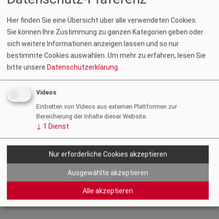
Hier finden Sie eine Übersicht über alle verwendeten Cookies.
Sie können Ihre Zustimmung zu ganzen Kategorien geben oder
sich weitere Informationen anzeigen lassen und so nur
bestimmte Cookies auswählen.
Um mehr zu erfahren, lesen Sie
bitte unsere
Datenschutzerklärung
.
Foto: Schelhammer Capital Bank / Werner Krug
Videos
Nach zwei Jahren Unterbrechung fand am 17. Januar 2023
Einbetten von Videos aus externen Plattformen zur
wieder der traditionelle Neujahrsempfang der Deutschen
Bereicherung der Inhalte dieser Website.
↓
1
Dienst
Handelskammer statt. Zu diesem Anlass fanden sich rund 200
Gäste in der Aula der Alten Universität Graz ein. Auch ZTK-
Präsident
Gustav Spener
nutzte die Gelegenheit zum
Nur erforderliche Cookies akzeptieren
Austausch mit Vertreter:innen der Steirischen Wirtschaft.
Ausgewählte akzeptieren
Zurück
Alle akzeptieren