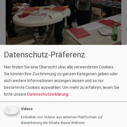
Datenschutz-Präferenz
Foto: ZT Kammer
Hier finden Sie eine Übersicht über alle verwendeten Cookies.
Beim zt:Stand am Karrieretag der HTL Ortweinschule in Graz
Sie können Ihre Zustimmung zu ganzen Kategorien geben oder
am 10. Dezember 2025 konnte den Schüler:innen das
sich weitere Informationen anzeigen lassen und so nur
Berufsbild der Ziviltechniker:innen näher vorgestellt werden.
bestimmte Cookies auswählen.
Um mehr zu erfahren, lesen Sie
Dabei gaben die Architektinnen
Eva Maria Hierzer
und
Nina
bitte unsere
Datenschutzerklärung
.
Kuess
Einblicke in ihren Arbeitsalltag und sprachen über
mögliche Karrierechancen in ZT-Berufen. Neben den
Videos
praktischen Tipps stieß vor allem auch die Vermittlung von
Praktikumsplätzen und freien Stellen auf großes Interesse bei
Einbetten von Videos aus externen Plattformen zur
Bereicherung der Inhalte dieser Website.
den Jugendlichen.