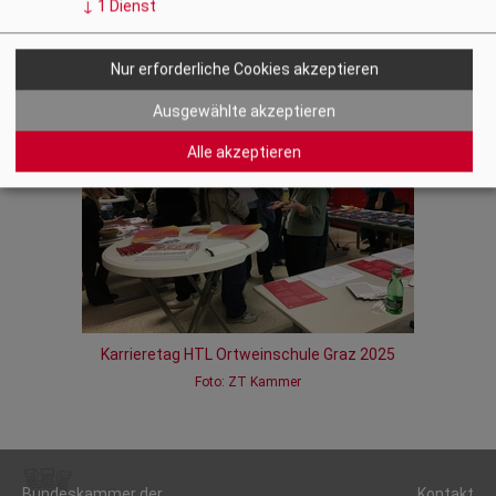
↓
1
Dienst
Zurück
Nur erforderliche Cookies akzeptieren
Fotogalerie
Ausgewählte akzeptieren
Alle akzeptieren
Karrieretag HTL Ortweinschule Graz 2025
Foto: ZT Kammer
Bundeskammer der
Kontakt