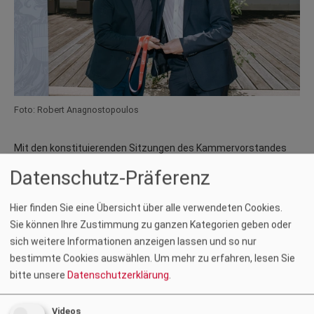
Foto: Robert Anagnostopoulos
Mit den konstituierenden Sitzungen des Kammervorstandes
und der Sektionsvorstände fanden die Kammerwahlen 2026
Datenschutz-Präferenz
ihren Abschluss. Das neue Präsidium setzt sich aus Präsident
Rainer Wührer
, Vizepräsident
Helmut Wackenreuther
, den
Hier finden Sie eine Übersicht über alle verwendeten Cookies.
Sektionsvorsitzenden
Thomas Eichholzer
und
Uwe Schwarz
Sie können Ihre Zustimmung zu ganzen Kategorien geben oder
sowie den Stellvertreter:innen
Josef Knappinger
und
Eva
sich weitere Informationen anzeigen lassen und so nur
Maria Hierzer
zusammen.
bestimmte Cookies auswählen.
Um mehr zu erfahren, lesen Sie
Im Anschluss an die Sitzungen wurde ins neu renovierte Foyer
bitte unsere
Datenschutzerklärung
.
zu einem Get-together mit symbolischer Schlüsselübergabe
durch
Gustav Spener
geladen. Diese Gelegenheit wurde unter
Videos