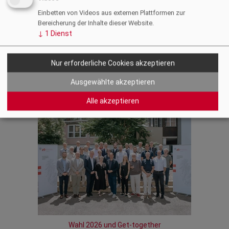
anderem auch dafür genutzt, den scheidenden
Einbetten von Videos aus externen Plattformen zur
Funktionär:innen mit der Übergabe einer Urkunde Dank und
Bereicherung der Inhalte dieser Website.
Anerkennung auszusprechen. Das genütliche
↓
1
Dienst
Zusammentreffen stand ganz im Zeichen des Miteinanders
und des gemeinsamen Starts in die neue Funktionsperiode.
Nur erforderliche Cookies akzeptieren
Zurück
Ausgewählte akzeptieren
Alle akzeptieren
Fotogalerie
Wahl 2026 und Get-together