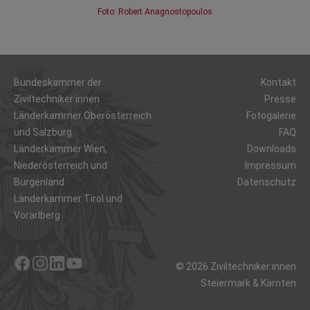
Foto: Robert Anagnostopoulos
Bundeskammer der
Kontakt
Ziviltechniker:innen
Presse
Länderkammer Oberösterreich
Fotogalerie
und Salzburg
FAQ
Länderkammer Wien,
Downloads
Niederösterreich und
Impressum
Burgenland
Datenschutz
Länderkammer Tirol und
Vorarlberg
© 2026 Ziviltechniker:innen
Facebook
Instagram
LinkedIn
YouTube
Steiermark & Kärnten