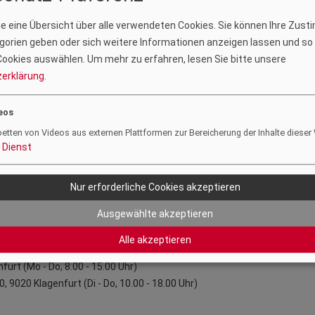
Sie eine Übersicht über alle verwendeten Cookies. Sie können Ihre Zus
orien geben oder sich weitere Informationen anzeigen lassen und so
ookies auswählen.
Um mehr zu erfahren, lesen Sie bitte unsere
erklärung
.
eos
betten von Videos aus externen Plattformen zur Bereicherung der Inhalte dieser
m zt:haus Kärnten die Ausstellung „Wenn das Wetter zur Herausforder
Dienst
 wurde die Klimafitness der Kärntner Infrastruktur hinterfragt. Dabei 
n
und
Georg Riesenhuber
pointiert und mit Augenzwinkern auf die Ca
Nur erforderliche Cookies akzeptieren
t Humor und Feingefühl sichtbar machte.
Ausgewählte akzeptieren
Alle akzeptieren
urt (Mo - Do, 8.00 - 15.00 Uhr)
9020 Klagenfurt (Di - Do, 10.00 - 18.00 Uhr)