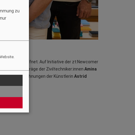
timmung zu
 nur
 Website.
ung wird“ eröffnet. Auf Initiative der zt:Newcomer
trafen die Beiträge der Ziviltechniker:innen
Amina
rtoons und Zeichnungen der Künstlerin
Astrid