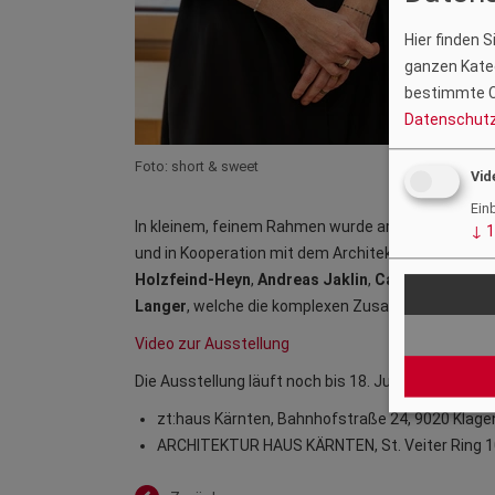
Hier finden 
ganzen Kateg
bestimmte C
Datenschutz
Foto: short & sweet
Vid
Ein
In kleinem, feinem Rahmen wurde am 28. Mai 2026 i
↓
1
und in Kooperation mit dem Architektur Haus Kärnten
Holzfeind-Heyn
,
Andreas Jaklin
,
Caterina Revedi
Langer
, welche die komplexen Zusammenhänge mi
Video zur Ausstellung
Die Ausstellung läuft noch bis 18. Juni 2026:
zt:haus Kärnten, Bahnhofstraße 24, 9020 Klagenf
ARCHITEKTUR HAUS KÄRNTEN, St. Veiter Ring 10, 