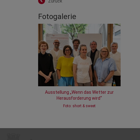
Zurück
Fotogalerie
Ausstellung „Wenn das Wetter zur
Herausforderung wird“
Foto: short & sweet