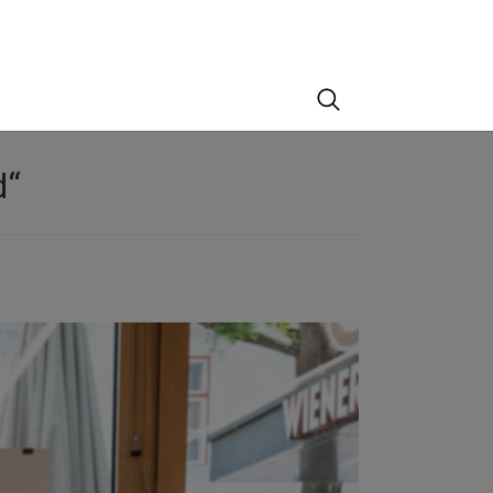
Suche
d“