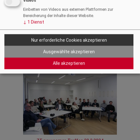
Videos
Neben dem fachlichen Input wurde der Stammtisch auch zur
Einbetten von Videos aus externen Plattformen zur
Vernetzung genutzt und endete schließlich in gemütlicher
Bereicherung der Inhalte dieser Website.
Atmosphäre beim allgemeinen Austausch unter Kolleg:innen.
↓
1
Dienst
Weitere Informationen zum ZT-new:comer-Team finden Sie
hier
.
Nur erforderliche Cookies akzeptieren
Ausgewählte akzeptieren
Zurück
Alle akzeptieren
Fotogalerie