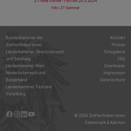
ZT-new:comer-Treffen 20.3.2024
Foto: ZT Kammer
Bundeskammer der
Kontakt
Ziviltechniker:innen
Presse
Länderkammer Oberösterreich
Fotogalerie
und Salzburg
FAQ
Länderkammer Wien,
Downloads
Niederösterreich und
Impressum
Burgenland
Datenschutz
Länderkammer Tirol und
Vorarlberg
© 2026 Ziviltechniker:innen
Facebook
Instagram
LinkedIn
YouTube
Steiermark & Kärnten