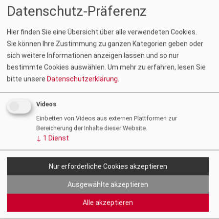
Datenschutz-Präferenz
Hier finden Sie eine Übersicht über alle verwendeten Cookies.
Sie können Ihre Zustimmung zu ganzen Kategorien geben oder
Wir laden Sie sehr herzlich zu unserer
zt:
Open House Party
, die
sich weitere Informationen anzeigen lassen und so nur
im Anschluss an unsere diesjährige Kammervollversammlung
bestimmte Cookies auswählen.
Um mehr zu erfahren, lesen Sie
stattfindet, ein. Freuen Sie sich auf den gemeinsamen
bitte unsere
Datenschutzerklärung
.
Austausch und ein gemütliches Beisammensein mit Musik von
DJ See – Vinyl only
.
Videos
Termin:
Donnerstag, 27. November 2025, ab 18.00 Uhr
Einbetten von Videos aus externen Plattformen zur
Ort: ZT Kammer Graz
Bereicherung der Inhalte dieser Website.
↓
1
Dienst
Aus organisatorischen Gründen ersuchen wir Sie um Ihre
Online-Anmeldung
bis zum 16. November 2025.
Nur erforderliche Cookies akzeptieren
Wir freuen uns, Sie als Gäste begrüßen zu dürfen!
Ausgewählte akzeptieren
Einladung
Alle akzeptieren
Zurück