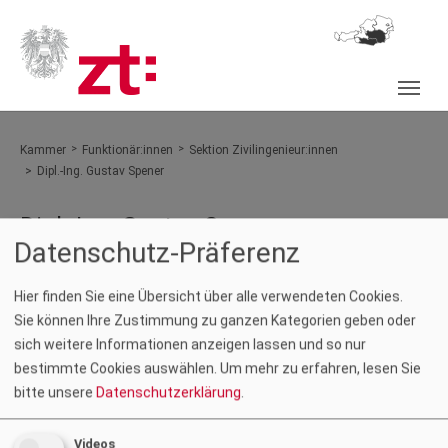
Skip
to
main
content
You are here:
Kammer
Funktionär:innen
Sektion Zivilingenieur:innen
Dipl.-Ing. Gustav Spener
Dipl.-Ing. Gustav Spener
Datenschutz-Präferenz
Show larger version
Hier finden Sie eine Übersicht über alle verwendeten Cookies.
Sie können Ihre Zustimmung zu ganzen Kategorien geben oder
sich weitere Informationen anzeigen lassen und so nur
bestimmte Cookies auswählen.
Um mehr zu erfahren, lesen Sie
bitte unsere
Datenschutzerklärung
.
Foto: Rodarich
Videos